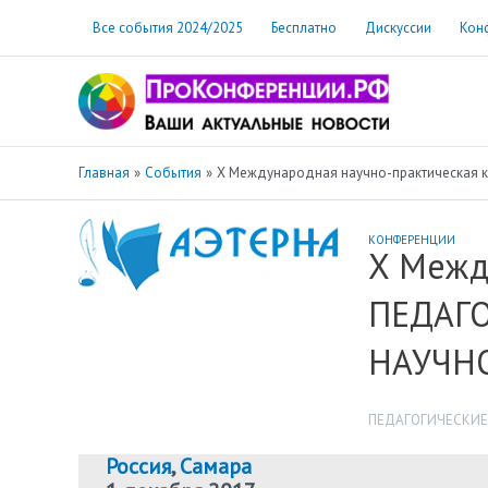
Перейти
Все события 2024/2025
Бесплатно
Дискуссии
Кон
к
содержимому
Главная
События
X Международная научно-практическа
КОНФЕРЕНЦИИ
X Межд
ПЕДАГ
НАУЧН
ПЕДАГОГИЧЕСКИЕ
Россия
,
Самара