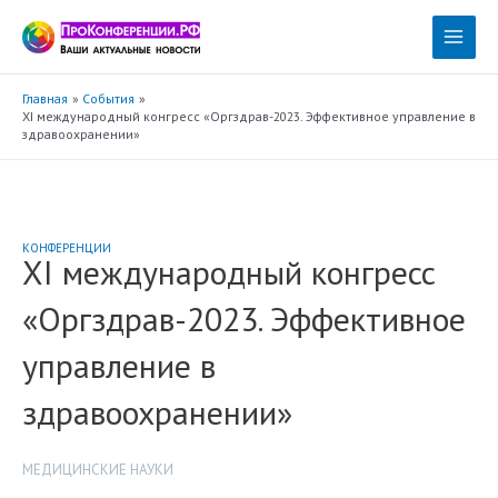
Перейти
к
Main
содержимому
Menu
Главная
События
XI международный конгресс «Оргздрав-2023. Эффективное управление в
здравоохранении»
КОНФЕРЕНЦИИ
XI международный конгресс
«Оргздрав-2023. Эффективное
управление в
здравоохранении»
МЕДИЦИНСКИЕ НАУКИ