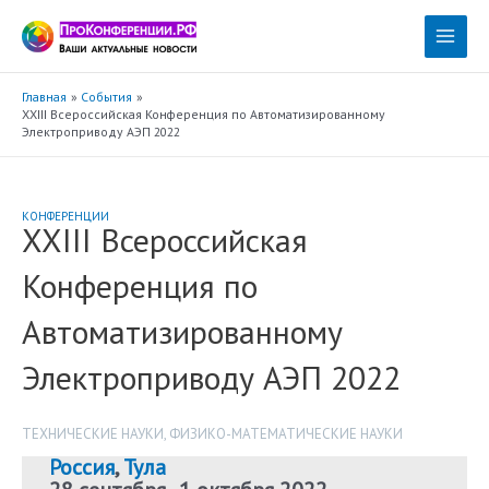
Перейти
к
Main
содержимому
Menu
Главная
События
XXIII Всероссийская Конференция по Автоматизированному
Электроприводу АЭП 2022
КОНФЕРЕНЦИИ
XXIII Всероссийская
Конференция по
Автоматизированному
Электроприводу АЭП 2022
ТЕХНИЧЕСКИЕ НАУКИ
,
ФИЗИКО-МАТЕМАТИЧЕСКИЕ НАУКИ
Россия
,
Тула