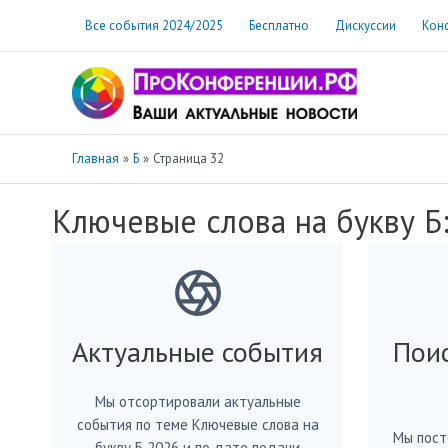
Перейти
Все события 2024/2025
Бесплатно
Дискуссии
Кон
к
содержимому
Главная
Б
Страница 32
Ключевые слова на букву Б
Актуальные события
Пои
Мы отсортировали актуальные
события по теме Ключевые слова на
Мы пост
букву Б 2026 и по дате подачи