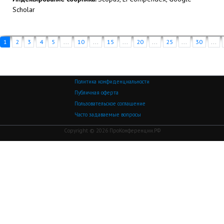
Scholar
1
2
3
4
5
...
10
...
15
...
20
...
25
...
30
...
Политика конфиденциальности
Публичная оферта
Пользовательское соглашение
Часто задаваемые вопросы
Copyright © 2026 ПроКонференции.РФ