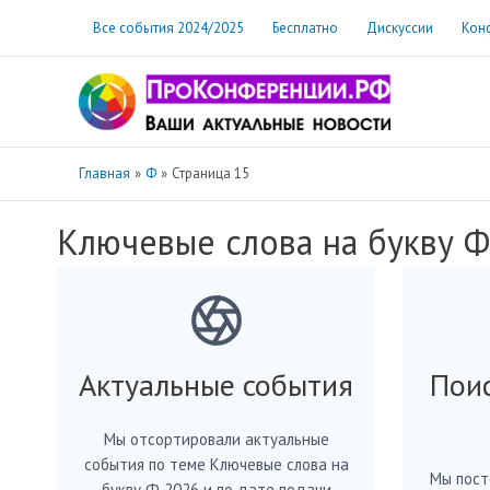
Перейти
Все события 2024/2025
Бесплатно
Дискуссии
Кон
к
содержимому
Главная
Ф
Страница 15
Ключевые слова на букву Ф
Актуальные события
Пои
Мы отсортировали актуальные
события по теме Ключевые слова на
Мы пост
букву Ф 2026 и по дате подачи