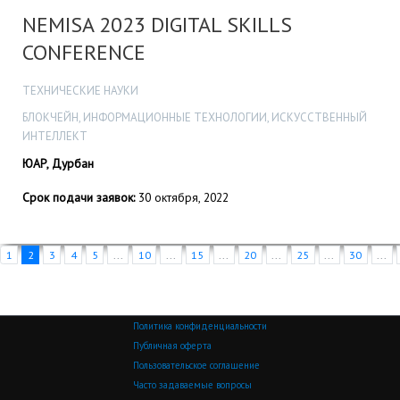
NEMISA 2023 DIGITAL SKILLS
CONFERENCE
ТЕХНИЧЕСКИЕ НАУКИ
БЛОКЧЕЙН, ИНФОРМАЦИОННЫЕ ТЕХНОЛОГИИ, ИСКУССТВЕННЫЙ
ИНТЕЛЛЕКТ
ЮАР, Дурбан
Срок подачи заявок:
30 октября, 2022
1
2
3
4
5
...
10
...
15
...
20
...
25
...
30
...
Политика конфиденциальности
Публичная оферта
Пользовательское соглашение
Часто задаваемые вопросы