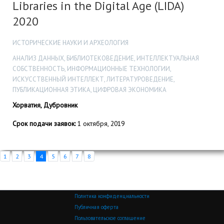
Libraries in the Digital Age (LIDA)
2020
ИСТОРИЧЕСКИЕ НАУКИ И АРХЕОЛОГИЯ
АНАЛИЗ ДАННЫХ, БИБЛИОТЕКОВЕДЕНИЕ, ИНТЕЛЛЕКТУАЛЬНАЯ
СОБСТВЕННОСТЬ, ИНФОРМАЦИОННЫЕ ТЕХНОЛОГИИ,
ИСКУССТВЕННЫЙ ИНТЕЛЛЕКТ, ЛИТЕРАТУРОВЕДЕНИЕ,
ПУБЛИКАЦИОННАЯ ЭТИКА, ЦИФРОВАЯ ЭКОНОМИКА
Хорватия, Дубровник
Срок подачи заявок:
1 октября, 2019
1
2
3
4
5
6
7
8
Политика конфиденциальности
Публичная оферта
Пользовательское соглашение