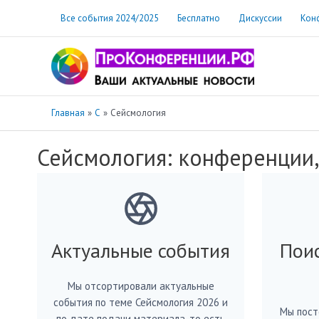
Перейти
Все события 2024/2025
Бесплатно
Дискуссии
Кон
к
содержимому
Главная
С
Сейсмология
Сейсмология: конференции,
Актуальные события
Пои
Мы отсортировали актуальные
события по теме Сейсмология 2026 и
Мы пост
по дате подачи материала, то есть