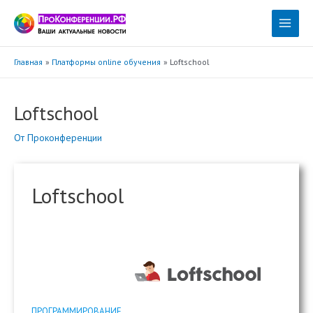
Перейти
к
Main
содержимому
Menu
Главная
Платформы online обучения
Loftschool
Loftschool
От
Проконференции
Loftschool
ПРОГРАММИРОВАНИЕ