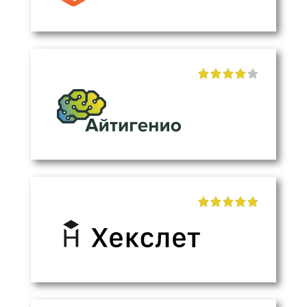
"]
"]