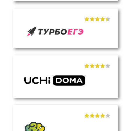
"]
"]
"]