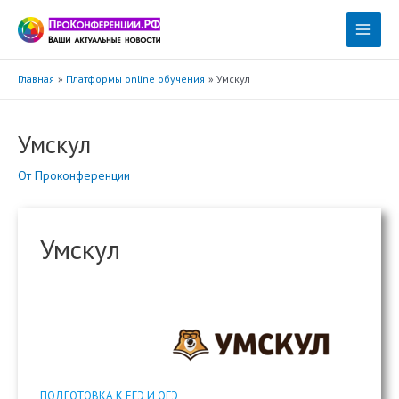
Перейти
к
Main
содержимому
Menu
Главная
Платформы online обучения
Умскул
Умскул
От
Проконференции
Умскул
ПОДГОТОВКА К ЕГЭ И ОГЭ