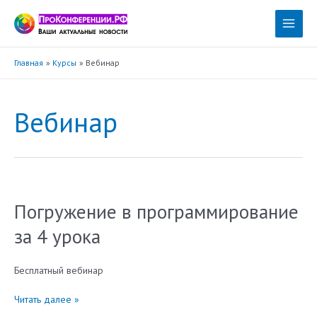
Перейти
к
Main
содержимому
Menu
Главная
Курсы
Вебинар
Вебинар
Погружение в программирование
за 4 урока
Бесплатный вебинар
Погружение
Читать далее »
в