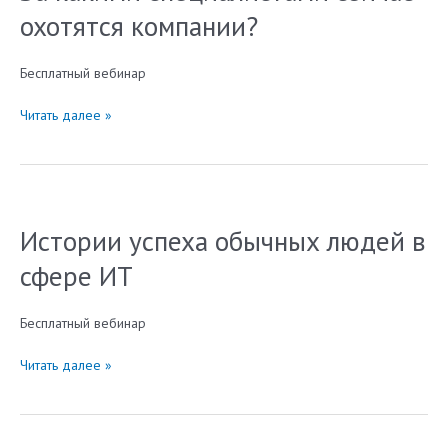
мам
охотятся компании?
в
декрете
Бесплатный вебинар
За
Читать далее »
какими
специалистами
сейчас
охотятся
компании?
Истории успеха обычных людей в
сфере ИТ
Бесплатный вебинар
Истории
Читать далее »
успеха
обычных
людей
в