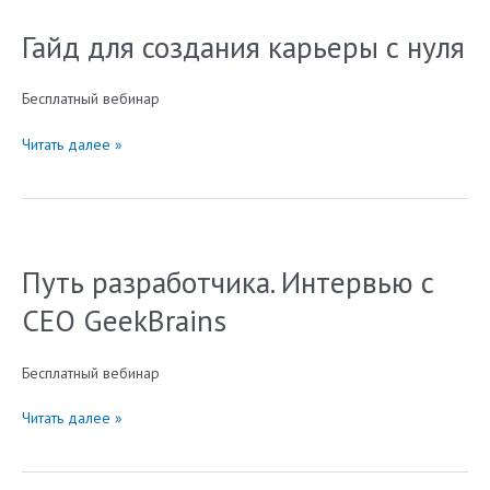
сфере
Гайд для создания карьеры с нуля
ИТ
Бесплатный вебинар
Гайд
Читать далее »
для
создания
карьеры
с
нуля
Путь разработчика. Интервью с
CEO GeekBrains
Бесплатный вебинар
Путь
Читать далее »
разработчика.
Интервью
с