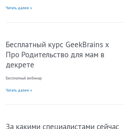
Онлайн-
Читать далее »
интенсив
«Путь
в
IT»
с
Бесплатный курс GeekBrains x
Павлом
Волей
Про Родительство для мам в
декрете
Бесплатный вебинар
Бесплатный
Читать далее »
курс
GeekBrains
x
Про
Родительство
За какими специалистами сейчас
для