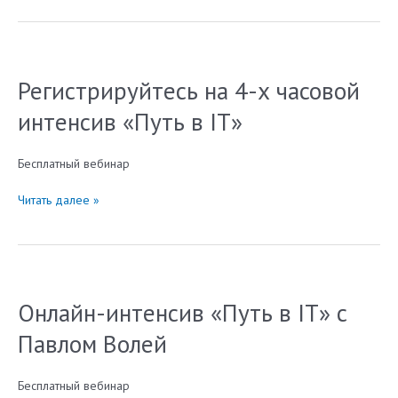
программирование
за
4
урока
Регистрируйтесь на 4-х часовой
интенсив «Путь в IT»
Бесплатный вебинар
Регистрируйтесь
Читать далее »
на
4-
х
часовой
интенсив
Онлайн-интенсив «Путь в IT» с
«Путь
в
Павлом Волей
IT»
Бесплатный вебинар