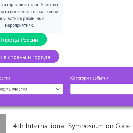
ки городов и стран. В них вы
айти множество направлений
я участия в различных
мероприятиях.
Города России
ие страны и города
астия
Категории события
4th International Symposium on Cone P