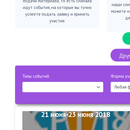
подачи материала, то есть сначала
наши спис
идут события, на которые вы точно
можете н
успеете подать заявку и принять
дл
участие.
Друг
Типы событий
Форма уч
21 июня-23 июня 2018