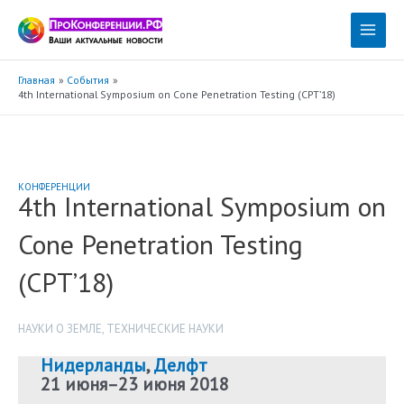
Перейти
к
Main
содержимому
Menu
Главная
События
4th International Symposium on Cone Penetration Testing (CPT’18)
КОНФЕРЕНЦИИ
4th International Symposium on
Cone Penetration Testing
(CPT’18)
НАУКИ О ЗЕМЛЕ
,
ТЕХНИЧЕСКИЕ НАУКИ
Нидерланды
,
Делфт
21 июня
–
23 июня 2018