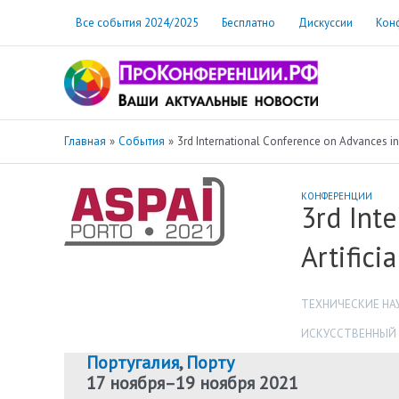
Перейти
Все события 2024/2025
Бесплатно
Дискуссии
Кон
к
содержимому
Главная
События
3rd International Conference on Advances in S
КОНФЕРЕНЦИИ
3rd Int
Artifici
ТЕХНИЧЕСКИЕ НА
ИСКУССТВЕННЫЙ
Португалия
,
Порту
17 ноября
–
19 ноября 2021