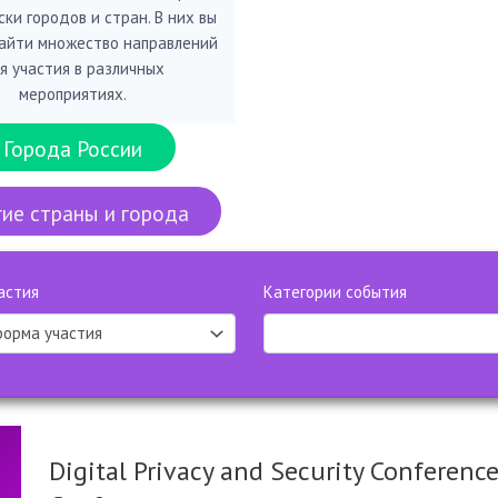
ки городов и стран. В них вы
айти множество направлений
я участия в различных
мероприятиях.
Города России
ие страны и города
астия
Категории события
Digital Privacy and Security Conferenc