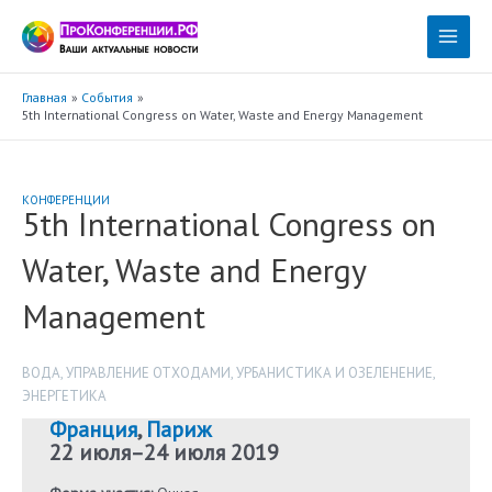
Перейти
к
Main
содержимому
Menu
Главная
События
5th International Congress on Water, Waste and Energy Management
КОНФЕРЕНЦИИ
5th International Congress on
Water, Waste and Energy
Management
ВОДА
,
УПРАВЛЕНИЕ ОТХОДАМИ
,
УРБАНИСТИКА И ОЗЕЛЕНЕНИЕ
,
ЭНЕРГЕТИКА
Франция
,
Париж
22 июля
–
24 июля 2019