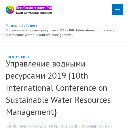
Перейти
к
Main
содержимому
Menu
Главная
События
Управление водными ресурсами 2019 {10th International Conference on
Sustainable Water Resources Management}
КОНФЕРЕНЦИИ
Управление водными
ресурсами 2019 {10th
International Conference on
Sustainable Water Resources
Management}
БИОЛОГИЧЕСКИЕ НАУКИ
,
МУЛЬТИДИСЦИПЛИНАРНЫЙ РАЗДЕЛ
,