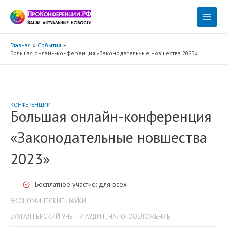
Перейти
к
Main
содержимому
Menu
Главная
События
Большая онлайн-конференция «Законодательные новшества 2023»
КОНФЕРЕНЦИИ
Большая онлайн-конференция
«Законодательные новшества
2023»
Бесплатное участие: для всех
ЭКОНОМИЧЕСКИЕ НАУКИ
БУХГАЛТЕРСКИЙ УЧЕТ И АУДИТ
,
НАЛОГООБЛОЖЕНИЕ