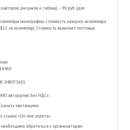
авторов, рисунков и таблиц) – 90 руб. (для
кземпляры монографии, стоимость каждого экземпляра
 $12 за экземпляр). Стоимость включает почтовые
рна»
4 8460
ИК 048073601
ИО автора/ов). Без НДС».
Скачать квитанцию»
о ссылке «On-line оплата»
н необходимо обратиться к организаторам: