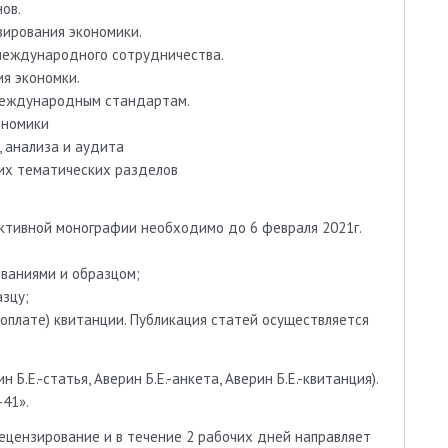
ов.
зирования экономики.
 международного сотрудничества.
я экономки.
е международным стандартам.
ономики
, анализа и аудита
их тематических разделов
ктивной монографии необходимо до 6 февраля 2021г.
ованиями и образцом;
зцу;
 оплате) квитанции. Публикация статей осуществляется
Б.Е.-статья, Аверин Б.Е.-анкета, Аверин Б.Е.-квитанция).
41».
ецензирование и в течение 2 рабочих дней направляет