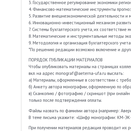
3. Государственное регулирование экономики регион
4. Финансово-математические инструменты прогно
5. Развитие внешнеэкономической деятельности и
6. Инновационно-инвестиционный механизм развити
7. Системы бухгалтерского учета, их соответстви
8. Математические и инструментальные методы эк
9. Методология и организация бухгалтерского учета
*По решению редакции возможно включение и друг
ПОРЯДОК ПУБЛИКАЦИИ МАТЕРИАЛОВ
Чтобы опубликовать материалы на страницах колле
вкл. на адрес monograf@aeterna-ufa.ru выслать:
а) Материалы, оформленные в соответствии с треб
б) Анкету автора монографии, оформленную по обра
в) Сканкопию / фотографию / скриншот (при онлайн
только после подтверждения оплаты.
Файлы назвать по фамилии автора (например: Аверин 
В теме письма укажите: «Шифр монографии: КМ-ЭК-
При получении материалов редакция проводит их р