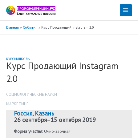
Перейти
к
Main
содержимому
Menu
Главная
События
Курс Продающий Instagram 2.0
КУРСЫ/ШКОЛЫ
Курс Продающий Instagram
2.0
СОЦИОЛОГИЧЕСКИЕ НАУКИ
МАРКЕТИНГ
Россия
,
Казань
26 сентября
–
15 октября 2019
Форма участия:
Очно-заочная