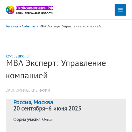
Перейти
к
Main
содержимому
Menu
Главная
События
MBA Эксперт: Управление компанией
КУРСЫ/ШКОЛЫ
MBA Эксперт: Управление
компанией
ЭКОНОМИЧЕСКИЕ НАУКИ
Россия
,
Москва
20 сентября
–
6 июня 2025
Форма участия:
Очная