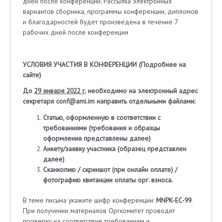
дней после конференции. Рассылка электронных
вариантов сборника, программы конференции, дипломов
и благодарностей будет произведена в течение 7
рабочих дней после конференции
УСЛОВИЯ УЧАСТИЯ В КОНФЕРЕНЦИИ (
Подробнее на
сайте
)
До
29 января 2022 г.
необходимо на электронный адрес
секретаря
conf
@
ami
.
im
направить отдельными файлами:
Статью, оформленную в соответствии с
требованиями (
требования и образцы
оформления
представлены далее)
Анкету/заявку участника (образец представлен
далее)
Сканкопию / скриншот (при онлайн оплате) /
фотографию квитанции оплаты орг. взноса.
В теме письма укажите шифр конференции:
MNPK-EC-99
.
При получении материалов Оргкомитет проводит
проверку на соответствие требованиям и