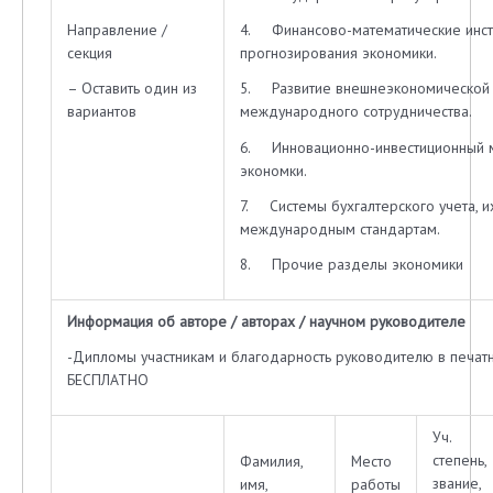
Направление /
4. Финансово-математические инс
секция
прогнозирования экономики.
– Оставить один из
5. Развитие внешнеэкономической 
вариантов
международного сотрудничества.
6. Инновационно-инвестиционный м
экономки.
7. Системы бухгалтерского учета, и
международным стандартам.
8. Прочие разделы экономики
Информация об авторе / авторах / научном руководителе
-Дипломы участникам и благодарность руководителю в печат
БЕСПЛАТНО
Уч.
степень,
Фамилия,
Место
звание,
имя,
работы