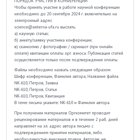
ПОРЯДОК УЧАСТИЯ В КОНФЕРЕНЦИИ
Чтобы принять участие в работе научной конференции
необходимо до 20 сентября 2024 г. включительно на
электронный адрес
science@aeterna-ufa.ru выслать:
а) научную статью;
б) анкету/заявку участника конференции;
в) сканкопию / фотографию / скриншот (при онлайн
оплате) квитанции оплаты орг. взноса. Публикация статей
осуществляется только после подтверждения оплаты
Файлы необходимо назвать следующим образом:
Шифр конференции, Фамилия автора, Название файла
NK-610, Петров, Заявка
NK-610, Петров, Статья
NK-610, Петров, Квитанция
В теме письма укажите: NK-610 и Фамилия автора.
При получении материалов Оргкомитет проводит
рецензирование материалов и в течение 2 раб. дней
направляет на эл. адрес автора письмо с
подтверждением принятия материалов, либо
необходимостью внесения правок. Авторам, не