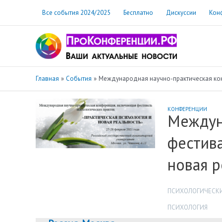
Перейти
Все события 2024/2025
Бесплатно
Дискуссии
Кон
к
содержимому
Главная
События
Международная научно-практическая кон
КОНФЕРЕНЦИИ
Междун
фестива
новая р
ПСИХОЛОГИЧЕСКИ
ПСИХОЛОГИЯ