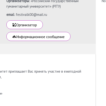
Организаторы:
«Российский государственный
No
гуманитарный университет» (РГГУ)
emal:
festivalk00@mail.ru
Организатор
Информационное сообщение
итет приглашает Вас принять участие в ежегодной
,
Ь
»