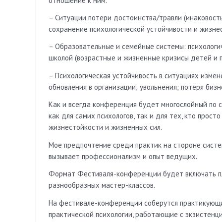
отношение к ним.
– Ситуации потери достоинства/травли (инаковость,
сохранение психологической устойчивости и жизнес
– Образовательные и семейные системы: психологи
школой (возрастные и жизненные кризисы детей и п
– Психологическая устойчивость в ситуациях изме
обновления в организации; увольнения; потеря бизне
Как и всегда конференция будет многослойный по 
как для самих психологов, так и для тех, кто прос
жизнестойкости и жизненных сил.
Мое предпочтение среди практик на стороне систе
вызывает профессионализм и опыт ведущих.
Формат Фестиваля-конференции будет включать пл
разнообразных мастер-классов.
На фестивале-конференции соберутся практикующи
практической психологии, работающие с экзистенц