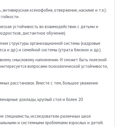
 антивирусная ксенофобия, отвержение, насилие и т.п.):
тойкости .
ческая устойчивость во взаимодействии с детьми и
одростков, дистантное обучение).
нения структуры организационной системы (кадровые
са и др.) и семейной системы (утрата близких и др.).
своему смысловому наполнению. И сможет быть полезной
то интересуется вопросами психологической устойчивости,
мных расстановок. Вместе с тем, большое уважение
енарные доклады, круглый стол и более 20
е специалисты, исследователи различных школ
иальными и системными проблемами взрослых и детей.