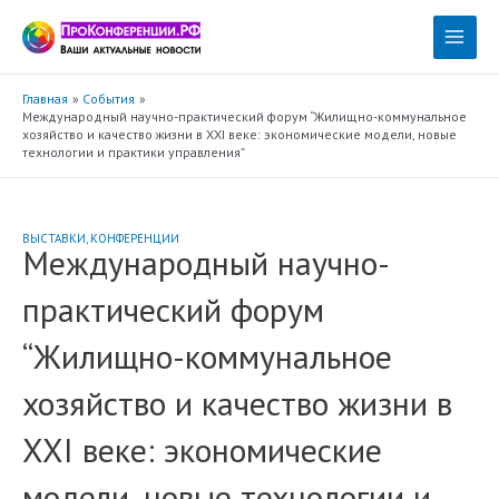
Перейти
к
Main
содержимому
Menu
Главная
События
Международный научно-практический форум “Жилищно-коммунальное
хозяйство и качество жизни в XXI веке: экономические модели, новые
технологии и практики управления”
ВЫСТАВКИ
,
КОНФЕРЕНЦИИ
Международный научно-
практический форум
“Жилищно-коммунальное
хозяйство и качество жизни в
XXI веке: экономические
модели, новые технологии и