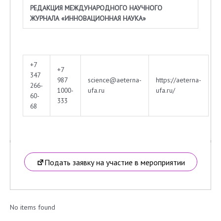
РЕДАКЦИЯ МЕЖДУНАРОДНОГО НАУЧНОГО
ЖУРНАЛА «ИННОВАЦИОННАЯ НАУКА»
+7
+7
347
987
science@aeterna-
https://aeterna-
266-
1000-
ufa.ru
ufa.ru/
60-
333
68
Подать заявку на участие в мероприятии
No items found