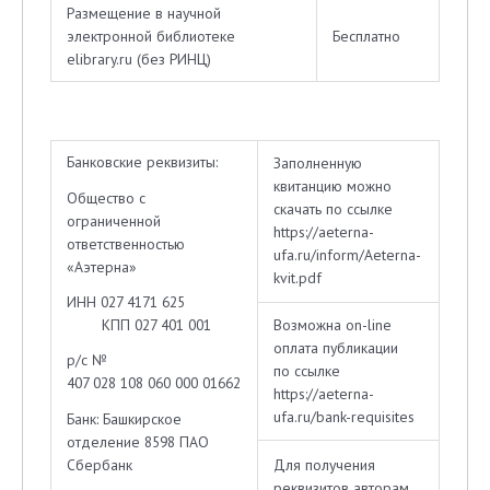
Размещение в научной
электронной библиотеке
Бесплатно
elibrary.ru (без РИНЦ)
Банковские реквизиты:
Заполненную
квитанцию можно
Общество с
скачать по ссылке
ограниченной
https://aeterna-
ответственностью
ufa.ru/inform/Aeterna-
«Аэтерна»
kvit.pdf
ИНН 027 4171 625
КПП 027 401 001
Возможна on-line
оплата публикации
р/с №
по ссылке
407 028 108 060 000 01662
https://aeterna-
ufa.ru/bank-requisites
Банк: Башкирское
отделение 8598 ПАО
Сбербанк
Для получения
реквизитов авторам