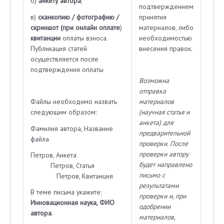
б)
анкету
автора
;
подтверждением
принятия
в)
сканкопию / фотографию /
материалов, либо
скриншот (при онлайн оплате
)
необходимостью
квитанции
оплаты взноса.
внесения правок.
Публикация статей
осуществляется после
подтверждения оплаты
Возможна
отправка
материалов
Файлы необходимо назвать
(научная статья и
следующим образом:
анкета) для
Фамилия автора, Название
предварительной
файла
проверки. После
проверки автору
Петров, Анкета
будет направлено
Петров, Статья
письмо с
Петров, Квитанция
результатами
В теме письма укажите:
проверки и, при
Инновационная наука, ФИО
одобрении
автора
.
материалов,