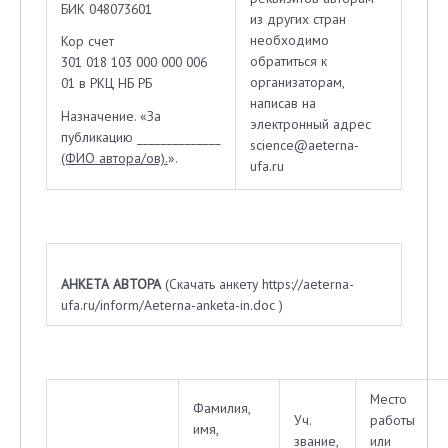
БИК 048073601
из других стран
необходимо
Кор счет
обратиться к
301 018 103 000 000 006
организаторам,
01 в РКЦ НБ РБ
написав на
Назначение. «За
электронный адрес
публикацию ______________
science@aeterna-
(ФИО автора/ов).
».
ufa.ru
АНКЕТА АВТОРА
(Скачать анкету https://aeterna-
ufa.ru/inform/Aeterna-anketa-in.doc )
Место
Фамилия,
Уч.
работы
имя,
звание,
или