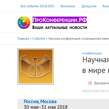
Перейти
Все события 2024/2025
Бесплатно
Дискуссии
Кон
к
содержимому
Главная
События
Научная конференция, посвященная памят
КОНФЕРЕНЦИИ
Научная
в мире 
Бесплатн
ФИЛОСОФСКИЕ Н
Россия
,
Москва
30 мая
–
31 мая 2018