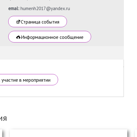
emal:
humenh2017@yandex.ru
Страница события
Информационное сообщение
а участие в мероприятии
ия