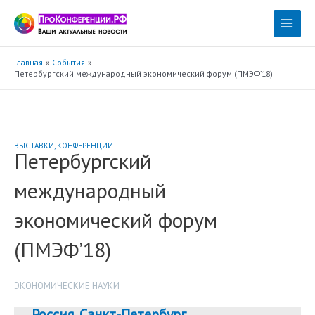
Перейти
к
Main
содержимому
Menu
Главная
События
Петербургский международный экономический форум (ПМЭФ’18)
ВЫСТАВКИ
,
КОНФЕРЕНЦИИ
Петербургский
международный
экономический форум
(ПМЭФ’18)
ЭКОНОМИЧЕСКИЕ НАУКИ
Россия
,
Санкт-Петербург