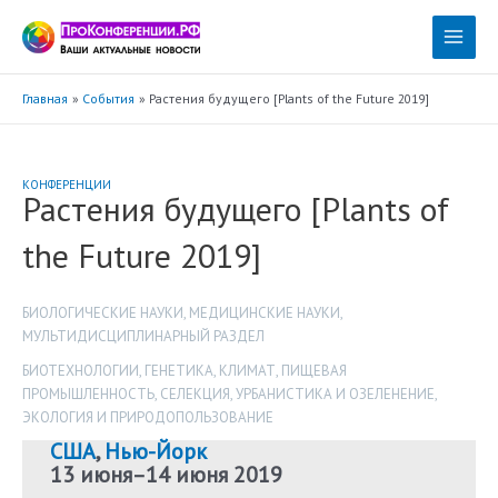
Перейти
к
Main
содержимому
Menu
Главная
События
Растения будущего [Plants of the Future 2019]
КОНФЕРЕНЦИИ
Растения будущего [Plants of
the Future 2019]
БИОЛОГИЧЕСКИЕ НАУКИ
,
МЕДИЦИНСКИЕ НАУКИ
,
МУЛЬТИДИСЦИПЛИНАРНЫЙ РАЗДЕЛ
БИОТЕХНОЛОГИИ
,
ГЕНЕТИКА
,
КЛИМАТ
,
ПИЩЕВАЯ
ПРОМЫШЛЕННОСТЬ
,
СЕЛЕКЦИЯ
,
УРБАНИСТИКА И ОЗЕЛЕНЕНИЕ
,
ЭКОЛОГИЯ И ПРИРОДОПОЛЬЗОВАНИЕ
США
,
Нью-Йорк
13 июня
–
14 июня 2019