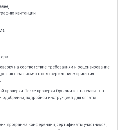
алее)
тографию квитанции
йла
тора
оверку на соответствие требованиям и рецензирование
адрес автора письмо с подтверждением принятия
.
й проверки. После проверки Оргкомитет направит на
ри одобрении, подробной инструкцией для оплаты
ник, программа конференции, сертификаты участников,