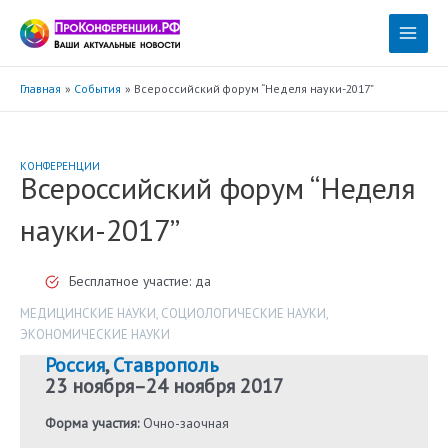
Перейти
к
Main
содержимому
Menu
Главная
События
Всероссийский форум “Неделя науки-2017”
КОНФЕРЕНЦИИ
Всероссийский форум “Неделя
науки-2017”
Бесплатное участие: да
МЕДИЦИНСКИЕ НАУКИ
,
СОЦИОЛОГИЧЕСКИЕ НАУКИ
,
ЭКОНОМИЧЕСКИЕ НАУКИ
Россия
,
Ставрополь
23 ноября
–
24 ноября 2017
Форма участия:
Очно-заочная