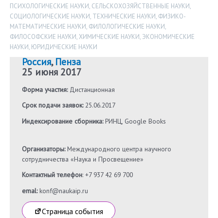
ПСИХОЛОГИЧЕСКИЕ НАУКИ
,
СЕЛЬСКОХОЗЯЙСТВЕННЫЕ НАУКИ
,
СОЦИОЛОГИЧЕСКИЕ НАУКИ
,
ТЕХНИЧЕСКИЕ НАУКИ
,
ФИЗИКО-
МАТЕМАТИЧЕСКИЕ НАУКИ
,
ФИЛОЛОГИЧЕСКИЕ НАУКИ
,
ФИЛОСОФСКИЕ НАУКИ
,
ХИМИЧЕСКИЕ НАУКИ
,
ЭКОНОМИЧЕСКИЕ
НАУКИ
,
ЮРИДИЧЕСКИЕ НАУКИ
Россия
,
Пенза
25 июня 2017
Форма участия:
Дистанционная
Срок подачи заявок:
25.06.2017
Индексирование сборника:
РИНЦ, Google Books
Организаторы:
Международного центра научного
сотрудничества «Наука и Просвещение»
Контактный телефон
: +7 937 42 69 700
emal:
konf@naukaip.ru
Страница события