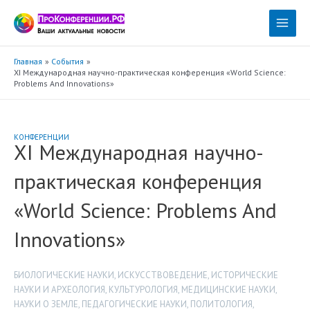
Перейти
к
Main
содержимому
Menu
Главная
События
XI Международная научно-практическая конференция «World Science:
Problems And Innovations»
КОНФЕРЕНЦИИ
XI Международная научно-
практическая конференция
«World Science: Problems And
Innovations»
БИОЛОГИЧЕСКИЕ НАУКИ
,
ИСКУССТВОВЕДЕНИЕ
,
ИСТОРИЧЕСКИЕ
НАУКИ И АРХЕОЛОГИЯ
,
КУЛЬТУРОЛОГИЯ
,
МЕДИЦИНСКИЕ НАУКИ
,
НАУКИ О ЗЕМЛЕ
,
ПЕДАГОГИЧЕСКИЕ НАУКИ
,
ПОЛИТОЛОГИЯ
,