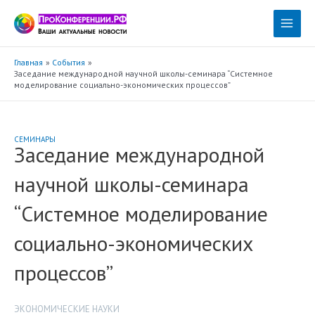
Перейти
к
Main
содержимому
Menu
Главная
События
Заседание международной научной школы-семинара “Системное
моделирование социально-экономических процессов”
СЕМИНАРЫ
Заседание международной
научной школы-семинара
“Системное моделирование
социально-экономических
процессов”
ЭКОНОМИЧЕСКИЕ НАУКИ