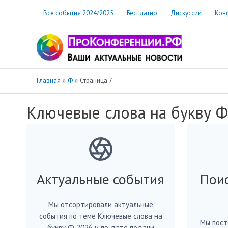
Перейти
Все события 2024/2025
Бесплатно
Дискуссии
Кон
к
содержимому
Главная
Ф
Страница 7
Ключевые слова на букву Ф
Актуальные события
Пои
Мы отсортировали актуальные
события по теме Ключевые слова на
Мы пост
букву Ф 2026 и по дате подачи