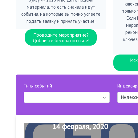
ключе
материала, то есть сначала идут
только 
события, на которые вы точно успеете
Если
подать заявку и принять участие.
мероп
реком
Проводите мероприятие?
ключев
Добавьте бесплатно свое!
Иск
Типы событий
Индексир
14 февраля, 2020