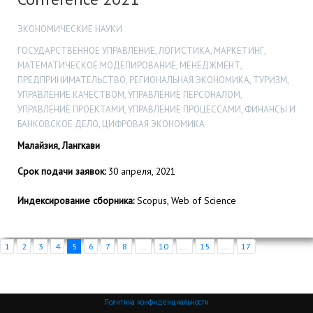
ЭКОНОМИЧЕСКИЕ НАУКИ
ГОСУДАРСТВЕННОЕ УПРАВЛЕНИЕ, ЛОГИСТИКА, МАРКЕТИНГ,
МАТЕМАТИЧЕСКОЕ МОДЕЛИРОВАНИЕ, МЕНЕДЖМЕНТ,
ПРЕДПРИНИМАТЕЛЬСТВО, РЕГИОНАЛЬНАЯ ЭКОНОМИКА, ТУРИЗМ,
УПРАВЛЕНИЕ КАЧЕСТВОМ, УПРАВЛЕНИЕ ПЕРСОНАЛОМ,
УПРАВЛЕНИЕ ПРОЕКТАМИ, УПРАВЛЕНИЕ ПРОЦЕССАМИ, ФИНАНСЫ И
БАНКОВСКОЕ ДЕЛО, ЦИФРОВАЯ ЭКОНОМИКА
Малайзия, Лангкави
Срок подачи заявок:
30 апреля, 2021
Индексирование сборника:
Scopus, Web of Science
1
2
3
4
5
6
7
8
...
10
...
15
...
17
Политика конфиденциальности