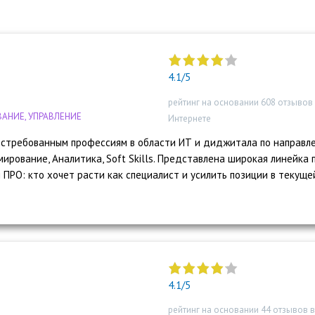
"]
4.1/5
рейтинг на основании 608 отзывов
АНИЕ, УПРАВЛЕНИЕ
Интернете
стребованным профессиям в области ИТ и диджитала по направл
мирование, Аналитика, Soft Skills. Представлена широкая линейка 
 ПРО: кто хочет расти как специалист и усилить позиции в текуще
"]
4.1/5
рейтинг на основании 44 отзывов 