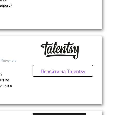
дорогой
в Интернете
Перейти на Talentsy
чь
ит по
овном в