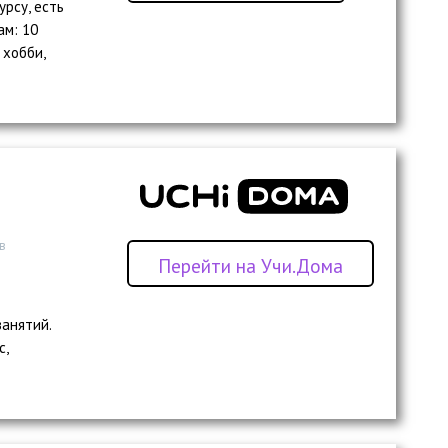
рсу, есть
ам: 10
 хобби,
в
Перейти на Учи.Дома
занятий.
с,