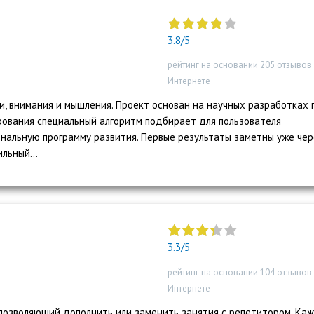
"]
3.8/5
рейтинг на основании 205 отзывов
Интернете
и, внимания и мышления. Проект основан на научных разработках 
рования специальный алгоритм подбирает для пользователя
нальную программу развития. Первые результаты заметны уже чер
льный...
"]
3.3/5
рейтинг на основании 104 отзывов
Интернете
 позволяющий дополнить или заменить занятия с репетитором. Ка