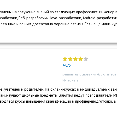
авлены на получение знаний по следующим профессиям: инженер 
работчик, Веб-разработчик, Java-разработчик, Android-разработчи
аботанные и по ним достаточно хорошие отзывы. Есть еще мини-кур
"]
4.0/5
рейтинг на основании 485 отзывов
Интернете
в, учителей и родителей. На онлайн-курсах и индивидуальных зан
дам, изучают школьные предметы. Занятия ведут преподаватели М
оводятся курсы повышения квалификации и профпереподготовки, а