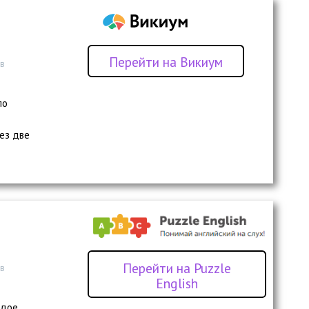
Перейти на Викиум
 в
по
ез две
Перейти на Puzzle
 в
English
ждое