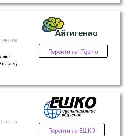
 Интернете
Перейти на ITgenio
одают
Э по ряду
в Интернете
Перейти на ЕШКО