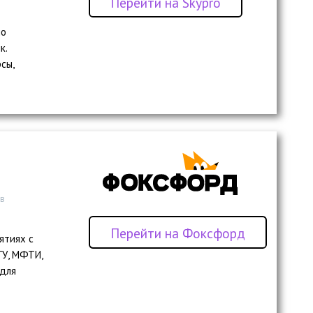
Перейти на Skypro
по
к.
сы,
 в
Перейти на Фоксфорд
ятиях с
ГУ, МФТИ,
 для