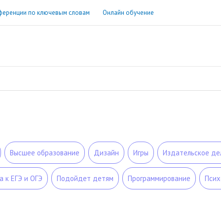
ференции по ключевым словам
Онлайн обучение
Высшее образование
Дизайн
Игры
Издательское де
а к ЕГЭ и ОГЭ
Подойдет детям
Программирование
Псих