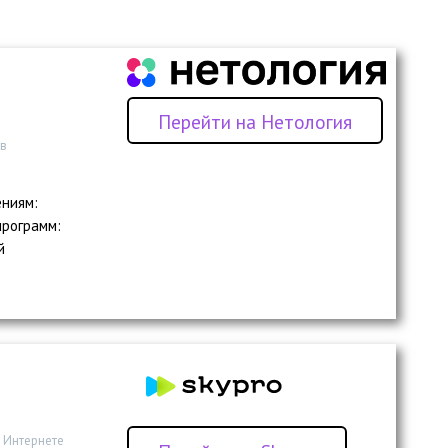
Перейти на Нетология
 в
ениям:
программ:
й
в Интернете