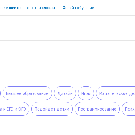
ференции по ключевым словам
Онлайн обучение
Высшее образование
Дизайн
Игры
Издательское де
а к ЕГЭ и ОГЭ
Подойдет детям
Программирование
Псих