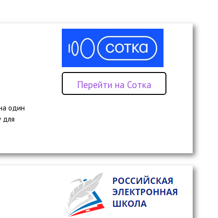
Перейти на Сотка
на один
у для