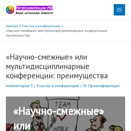
Перейти
к
Main
содержимому
Menu
Главная
Участие в конференции
«Научно-смежные» или мультидисциплинарные конференции:
преимущества
«Научно-смежные» или
мультидисциплинарные
конференции: преимущества
комментария 3
/
Участие в конференции
/ От
Проконференции
«Научно-смежные»
или