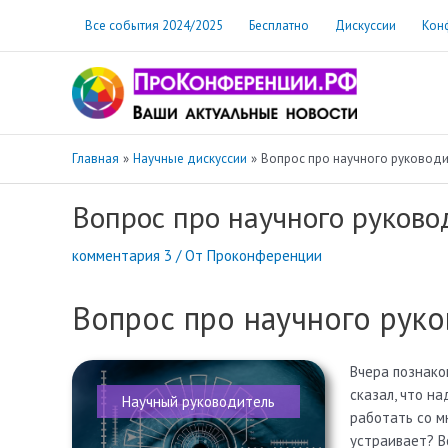
Перейти
Все события 2024/2025
Бесплатно
Дискуссии
Кон
к
содержимому
Главная
Научные дискуссии
Вопрос про научного руководи
Вопрос про научного руково
комментария 3
/ От
Проконференции
Вопрос про научного рук
Вчера познако
сказал, что на
Научный руководитель
работать со м
устраивает? В