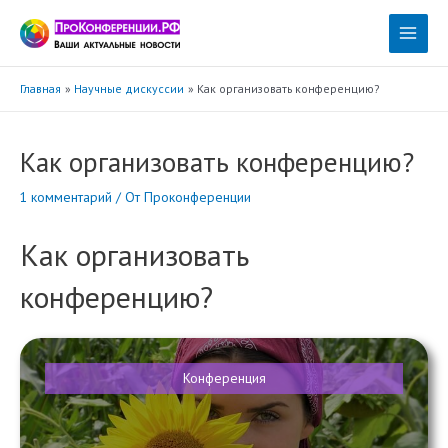
Перейти
к
Main
содержимому
Menu
Главная
Научные дискуссии
Как организовать конференцию?
Как организовать конференцию?
1 комментарий
/ От
Проконференции
Как организовать
конференцию?
Конференция