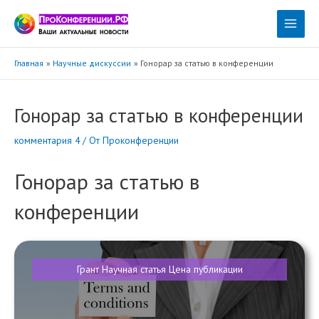
Перейти
к
Main
содержимому
Menu
Главная
Научные дискуссии
Гонорар за статью в конференции
Гонорар за статью в конференции
комментария 4
/ От
Проконференции
Гонорар за статью в
конференции
Грант
Научная статья
Цена публикации