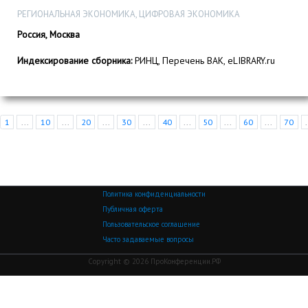
РЕГИОНАЛЬНАЯ ЭКОНОМИКА, ЦИФРОВАЯ ЭКОНОМИКА
Россия, Москва
Индексирование сборника:
РИНЦ, Перечень ВАК, eLIBRARY.ru
1
...
10
...
20
...
30
...
40
...
50
...
60
...
70
Политика конфиденциальности
Публичная оферта
Пользовательское соглашение
Часто задаваемые вопросы
Copyright © 2026 ПроКонференции.РФ