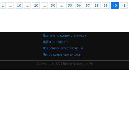
1
...
10
...
20
...
30
...
35
36
37
38
39
40
41
Политика конфиденциальности
Публичная оферта
Пользовательское соглашение
Часто задаваемые вопросы
Copyright © 2026 ПроКонференции.РФ