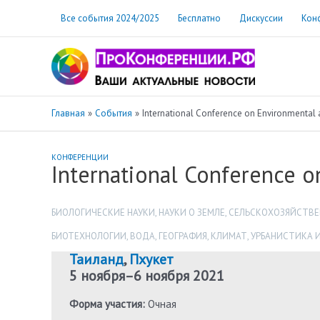
Перейти
Все события 2024/2025
Бесплатно
Дискуссии
Кон
к
содержимому
Главная
События
International Conference on Environmental 
КОНФЕРЕНЦИИ
International Conference o
БИОЛОГИЧЕСКИЕ НАУКИ
,
НАУКИ О ЗЕМЛЕ
,
СЕЛЬСКОХОЗЯЙСТВЕ
БИОТЕХНОЛОГИИ
,
ВОДА
,
ГЕОГРАФИЯ
,
КЛИМАТ
,
УРБАНИСТИКА И
Таиланд
,
Пхукет
5 ноября
–
6 ноября 2021
Форма участия:
Очная