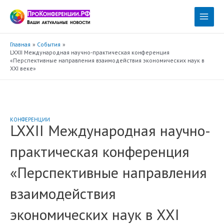
Перейти
к
Main
содержимому
Menu
Главная
События
LXXII Международная научно-практическая конференция
«Перспективные направления взаимодействия экономических наук в
XXI веке»
КОНФЕРЕНЦИИ
LXXII Международная научно-
практическая конференция
«Перспективные направления
взаимодействия
экономических наук в XXI