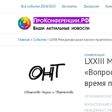
Перейти
Все события 2024/2025
Бесплатно
Дискуссии
Кон
к
содержимому
Главная
События
LXXIII Международная научно-практическ
КОНФЕРЕНЦИИ
LXXIII
«Вопрос
время 
ЭКОНОМИЧЕСКИЕ
БУХГАЛТЕРСКИЙ У
МЕНЕДЖМЕНТ
,
МО