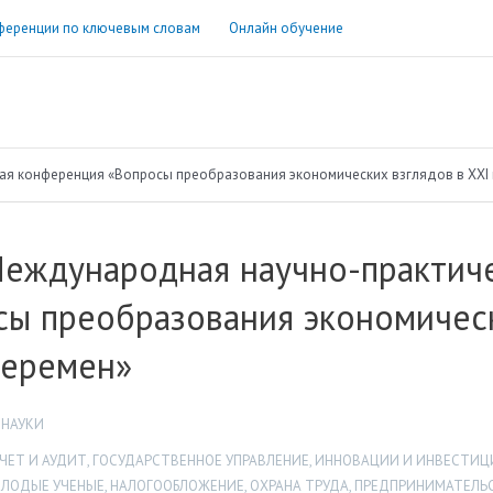
ференции по ключевым словам
Онлайн обучение
ая конференция «Вопросы преобразования экономических взглядов в XXI 
 Международная научно-практич
ы преобразования экономически
перемен»
 НАУКИ
ЧЕТ И АУДИТ
,
ГОСУДАРСТВЕННОЕ УПРАВЛЕНИЕ
,
ИННОВАЦИИ И ИНВЕСТИЦ
ЛОДЫЕ УЧЕНЫЕ
,
НАЛОГООБЛОЖЕНИЕ
,
ОХРАНА ТРУДА
,
ПРЕДПРИНИМАТЕЛЬ