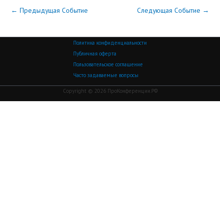
←
Предыдущая Событие
Следующая Событие
→
Политика конфиденциальности
Публичная оферта
Пользовательское соглашение
Часто задаваемые вопросы
Copyright © 2026 ПроКонференции.РФ