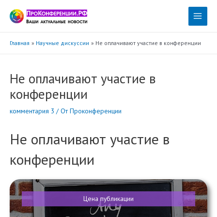
Перейти
к
Main
содержимому
Menu
Главная
Научные дискуссии
Не оплачивают участие в конференции
Не оплачивают участие в
конференции
комментария 3
/ От
Проконференции
Не оплачивают участие в
конференции
Цена публикации