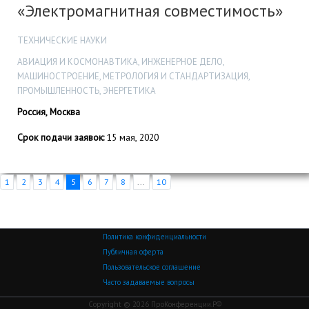
«Электромагнитная совместимость»
ТЕХНИЧЕСКИЕ НАУКИ
АВИАЦИЯ И КОСМОНАВТИКА, ИНЖЕНЕРНОЕ ДЕЛО,
МАШИНОСТРОЕНИЕ, МЕТРОЛОГИЯ И СТАНДАРТИЗАЦИЯ,
ПРОМЫШЛЕННОСТЬ, ЭНЕРГЕТИКА
Россия, Москва
Срок подачи заявок:
15 мая, 2020
1
2
3
4
5
6
7
8
...
10
Политика конфиденциальности
Публичная оферта
Пользовательское соглашение
Часто задаваемые вопросы
Copyright © 2026 ПроКонференции.РФ